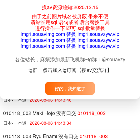
搜av资源通知:2025.12.15
020223_001 一位護士在護士呼叫中用即時規模和生松鼠提
由于之前图片域名被屏蔽 带来不便
供最好的護理
020223_001
请站长用sql 语句或者 后台替换工具
进行操作一下 即可 sql 批量替换
日本-一本道
2026-08-06 14:44:39
img1.souavimg.com 替换 img1.souavzyw.vip
img1.souavimg.com 替换 img1.souavzyw.vip
011923_001 與超級巨乳婆婆一起洗澡做愛
011923_001
img1.souavimg.com 替换 img1.souavzyw.vip
日本-一本道
2026-08-06 14:44:22
各位站长，麻烦添加最新飞机群~tg群：@souavzy
010524_001 完美的乳房
010524_001
tg群：
点击加入tg订阅【搜av交流群】
日本-一本道
2026-08-06 14:44:01
好的，我知道了
010118_001 Rie Misaki 沒有口交
010118_001
日本-一本道
2026-08-06 14:43:48
010118_002 Maki Hojo 沒有口交
010118_002
日本-一本道
2026-08-06 14:43:34
010118_003 Ryu Enami 沒有口交
010118_003