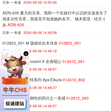
日本-一本道
2026-08-06 14:50:46
ADN-635 夏天的关系。我和一个在旅行中认识的女孩发生了
很多次性关系，我甚至不知道她的名字。 柚木梨亚 - 结月り
あ
ADN-635
日本-一本道
2026-08-06 14:49:58
012823_001 M 蕩婦佐佐木佳奈
012823_001
日本-一本道
2026-08-06 14:49:12
×
012412_261 Innocent X 全身噁心
012412_261
日本-一本道
2026-08-06 14:48:57
012419_802 模特系列 Aya Eikura
012419_802
日本-一本道
2026-08-06 14:48:27
012612_263 壓倒性的四分之一美感
012612_263
日本-一本道
2026-08-06 14:48:07